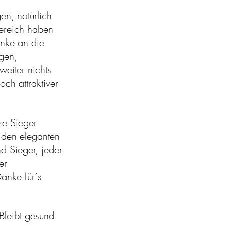
n, natürlich
bereich haben
anke an die
gen,
eiter nichts
ch attraktiver
ze Sieger
 den eleganten
d Sieger, jeder
er
Danke für´s
Bleibt gesund