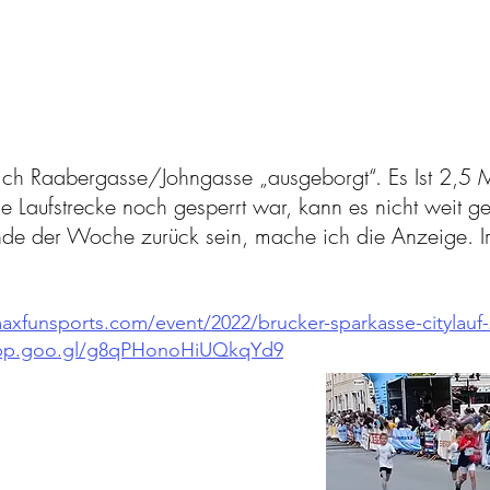
ich Raabergasse/Johngasse „ausgeborgt“. Es Ist 2,5 
 Laufstrecke noch gesperrt war, kann es nicht weit ge
 Ende der Woche zurück sein, mache ich die Anzeige. 
axfunsports.com/event/2022/brucker-sparkasse-citylauf
app.goo.gl/g8qPHonoHiUQkqYd9