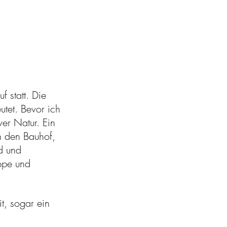
 statt. Die
tet. Bevor ich
er Natur. Ein
n den Bauhof,
d und
uppe und
it, sogar ein