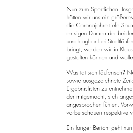
Nun zum Sportlichen. Insge
hätten wir uns ein größer
die Coronajahre tiefe Spu
emsigen Damen der beiden 
unschlagbar bei Stadtläuf
bringt, werden wir in Klau
gestalten können und wolle
Was tat sich läuferisch? Na
sowie ausgezeichnete Zeite
Ergebnislisten zu entnehmen
der mitgemacht, sich anges
angesprochen fühlen. Vorweg
vorbeischauen respektive v
Ein langer Bericht geht nu