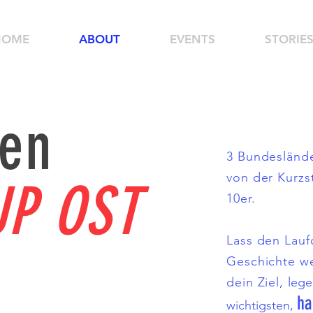
HOME
ABOUT
EVENTS
STORIE
en
3 Bundeslände
von der Kurzs
UP OST
10er.
Lass den Lauf
Geschichte we
dein Ziel,
lege
ha
wichtigsten,