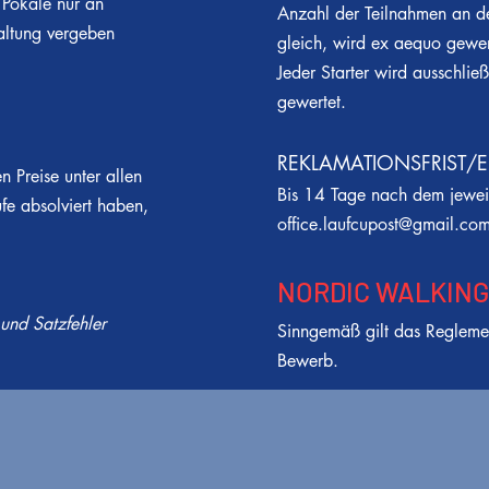
 Pokale nur an
Anzahl der Teilnahmen an den
altung vergeben
gleich, wird ex aequo gewer
Jeder Starter wird ausschließ
gewertet.
REKLAMATIONSFRIST/E
 Preise unter allen
Bis 14 Tage nach dem jeweil
ufe absolviert haben,
office.laufcupost@gmail.co
NORDIC WALKING
nd Satzfehler
Sinngemäß gilt das Regleme
Bewerb.