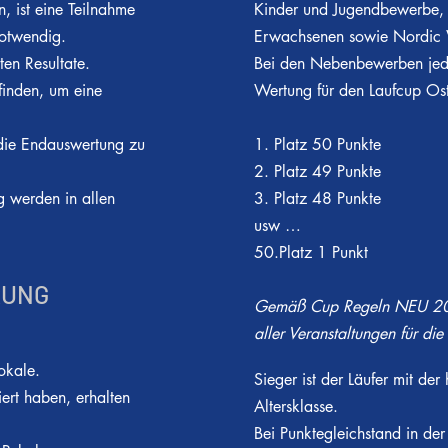
 ist eine Teilnahme
Kinder und Jugendbewerbe,
otwendig.
Erwachsenen sowie Nordic 
ten Resultate.
Bei den Nebenbewerben jede
finden, um eine
Wertung für den Laufcup Ost
 die Endauswertung zu
1. Platz 50 Punkte
2. Platz 49 Punkte
ng werden in allen
3. Platz 48 Punkte
usw …
50.Platz 1 Punkt
RUNG
Gemäß Cup Regeln NEU 202
aller V
eranstaltungen für di
Pokale.
Sieger ist der Läufer mit de
iert haben, erhalten
Altersklasse.
Bei Punktegleichstand in der