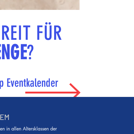
EREIT FÜR
ENGE
?
p Eventkalender
TEM
en in allen Altersklassen der