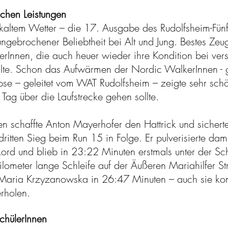
ichen Leistungen
skaltem Wetter – die 17. Ausgabe des Rudolfsheim-Fün
 ungebrochener Beliebtheit bei Alt und Jung. Bestes Zeu
rInnen, die auch heuer wieder ihre Kondition bei ver
llte. Schon das Aufwärmen der Nordic WalkerInnen - g
pse – geleitet vom WAT Rudolfsheim – zeigte sehr schö
 Tag über die Laufstrecke gehen sollte.
 schaffte Anton Mayerhofer den Hattrick und sicherte
ritten Sieg beim Run 15 in Folge. Er pulverisierte dam
ord und blieb in 23:22 Minuten erstmals unter der Sc
ilometer lange Schleife auf der Äußeren Mariahilfer St
Maria Krzyzanowska in 26:47 Minuten – auch sie kon
derholen.
chülerInnen