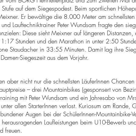
nkler vom BORG Henriettenplatz und zum zweiten Mal 
n Stufe auf dem Siegespodest. Beim sportlichen Höhep
 Meixner. Er bewältige die 8.000 Meter am schnellste
und Lauftechniktrainer Peter Wundsam fragte den sieg
nzielen: Diese sieht Meixner auf längeren Distanzen,
 1:17 Stunden und den Marathon in unter 2:50 Stunde
ne Staudacher in 33:55 Minuten. Damit lag ihre Sieg
 Damen-Siegeszeit aus dem Vorjahr.
en aber nicht nur die schnellsten LäuferInnen Chancen 
uptpreise – drei Mountainbikes (gesponsert von Bezir
ftraining mit Peter Wundsam und ein Jahresabo von Mrs
nter allen StarterInnen verlost. Kuriosum am Rande, 
erbundener Augen bei der SchülerInnen-Mountainbike-Ve
en herausragenden Laufleistungen beim U10-Bewerb un
ad freuen.