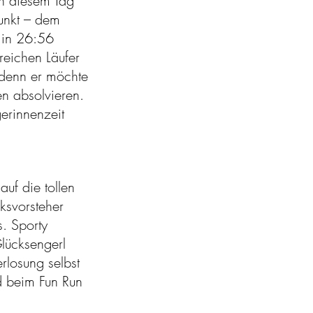
an diesem Tag
unkt – dem
n in 26:56
reichen Läufer
 denn er möchte
n absolvieren.
erinnenzeit
auf die tollen
ksvorsteher
. Sporty
Glücksengerl
rlosung selbst
d beim Fun Run