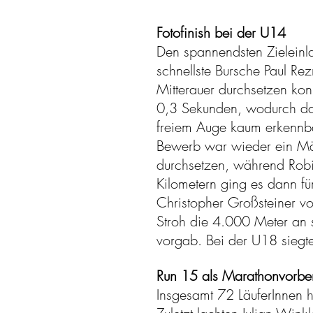
Fotofinish bei der U14
Den spannendsten Zieleinl
schnellste Bursche Paul R
Mitterauer durchsetzen konn
0,3 Sekunden, wodurch das
freiem Auge kaum erkennba
Bewerb war wieder ein Mädc
durchsetzen, während Robi
Kilometern ging es dann f
Christopher Großsteiner v
Stroh die 4.000 Meter an 
vorgab. Bei der U18 sieg
Run 15 als Marathonvorber
Insgesamt 72 LäuferInnen h