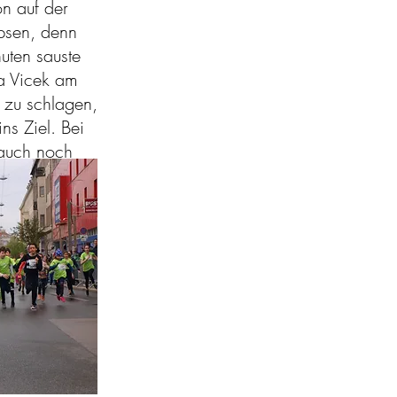
n auf der
psen, denn
uten sauste
ia Vicek am
 zu schlagen,
ns Ziel. Bei
 auch noch