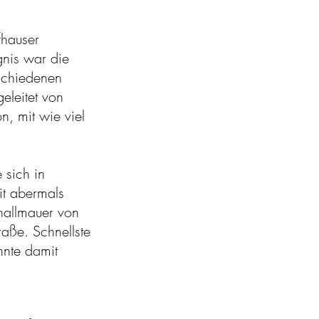
fhauser
gnis war die
schiedenen
eleitet von
n, mit wie viel
 sich in
it abermals
hallmauer von
raße. Schnellste
nte damit