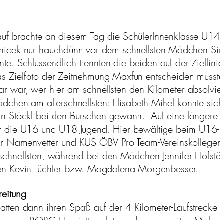
auf brachte an diesem Tag die SchülerInnenklasse U14
eznicek nur hauchdünn vor dem schnellsten Mädchen S
te. Schlussendlich trennten die beiden auf der Ziellin
 Zielfoto der Zeitnehmung Maxfun entscheiden musste
r war, wer hier am schnellsten den Kilometer absolvi
hen am allerschnellsten: Elisabeth Mihel konnte sich
n Stöckl bei den Burschen gewann. Auf eine längere
ür die U16 und U18 Jugend. Hier bewältige beim U16
or Namenvetter und KUS ÖBV Pro Team-Vereinskollegen
schnellsten, während bei den Mädchen Jennifer Hofstä
ten Kevin Tüchler bzw. Magdalena Morgenbesser.
eitung
atten dann ihren Spaß auf der 4 Kilometer-Laufstrecke