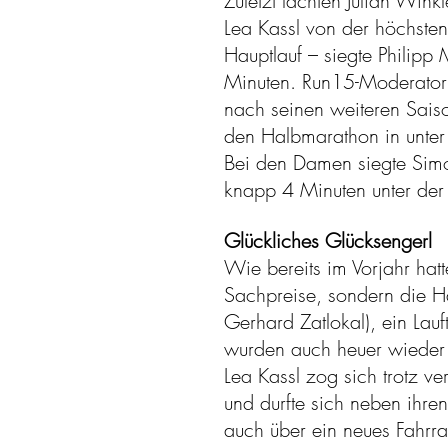
Zuletzt lachten Julian Wi
Lea Kassl von der höchste
Hauptlauf – siegte Philipp
Minuten. Run15-Moderator 
nach seinen weiteren Saiso
den Halbmarathon in unter
Bei den Damen siegte Simo
knapp 4 Minuten unter der
Glückliches Glücksengerl
Wie bereits im Vorjahr hatt
Sachpreise, sondern die Ha
Gerhard Zatlokal), ein Lau
wurden auch heuer wieder u
Lea Kassl zog sich trotz v
und durfte sich neben ihr
auch über ein neues Fahrr